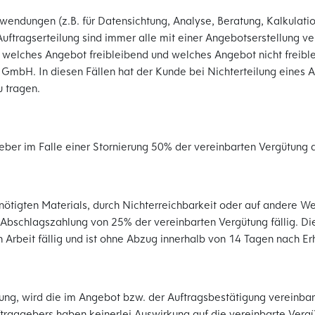
endungen (z.B. für Datensichtung, Analyse, Beratung, Kalkulation,
Auftragserteilung sind immer alle mit einer Angebotserstellung
 welches Angebot freibleibend und welches Angebot nicht freible
mbH. In diesen Fällen hat der Kunde bei Nichterteilung eines Au
 tragen.
geber im Falle einer Stornierung 50% der vereinbarten Vergütung
enötigten Materials, durch Nichterreichbarkeit oder auf andere 
bschlagszahlung von 25% der vereinbarten Vergütung fällig. Die
 Arbeit fällig und ist ohne Abzug innerhalb von 14 Tagen nach Er
dung, wird die im Angebot bzw. der Auftragsbestätigung vereinbar
ftraggebers haben keinerlei Auswirkung auf die vereinbarte Verg