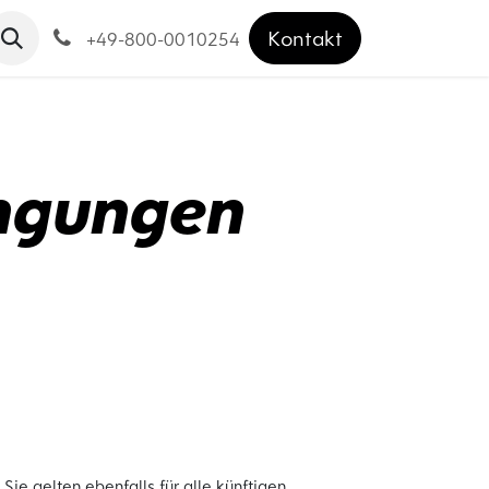
Kon​ta​​kt
+49-800-0010254
ngungen
e gelten ebenfalls für alle künftigen