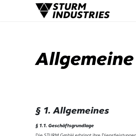
Zum Inhalt springen
Leis
Allgemeine
§ 1. Allgemeines
§ 1.1. Geschäftsgrundlage
Die STURM GmbH erbringt ihre Dienstleistungen 